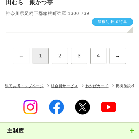
田むら 銀かつ亭
神奈川県足柄下郡箱根町強羅 1300-739
箱根/小田原特集
←
1
2
3
4
→
県民共済トップページ
組合員サービス
わかばカード
提携施設検索
主制度