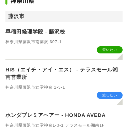
神奈川県
エリア
藤沢市
早稲田経理学院 - 藤沢校
神奈川県藤沢市南藤沢 607-1
習いたい
カテゴリ
HIS（エイチ・アイ・エス） - テラスモール湘
南営業所
すべて
飲食したい
神奈川県藤沢市辻堂神台 1-3-1
買いたい
癒されたい
旅したい
遊びたい
旅したい
ホンダプレミアヘアー - HONDA AVEDA
神奈川県藤沢市辻堂神台1-3-1 テラスモール湘南1F