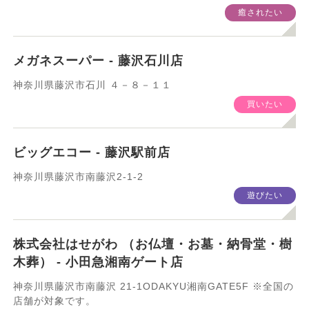
箱根/小田原特集
運動したい
癒されたい
習いたい
健康管理
メガネスーパー - 藤沢石川店
神奈川県藤沢市石川 ４－８－１１
暮らしのサービス
○○したい
買いたい
検索
ビッグエコー - 藤沢駅前店
神奈川県藤沢市南藤沢2-1-2
遊びたい
株式会社はせがわ （お仏壇・お墓・納骨堂・樹
木葬） - 小田急湘南ゲート店
神奈川県藤沢市南藤沢 21-1ODAKYU湘南GATE5F ※全国の
店舗が対象です。