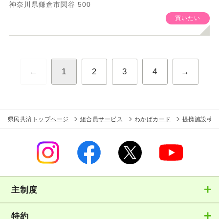
神奈川県鎌倉市関谷 500
買いたい
←
1
2
3
4
→
県民共済トップページ
組合員サービス
わかばカード
提携施設検索
主制度
特約