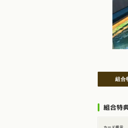
組合
組合特
カード提示