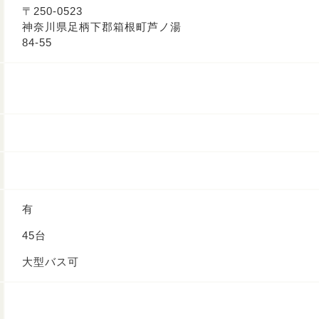
〒250-0523
神奈川県足柄下郡箱根町芦ノ湯
84-55
有
45台
大型バス可