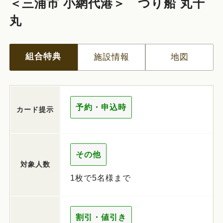
＜三浦市 小網代港＞ つり船 丸十
丸
組合特典
施設情報
地図
予約・申込時
カード提示
その他
対象人数
1枚で5名様まで
割引・値引き