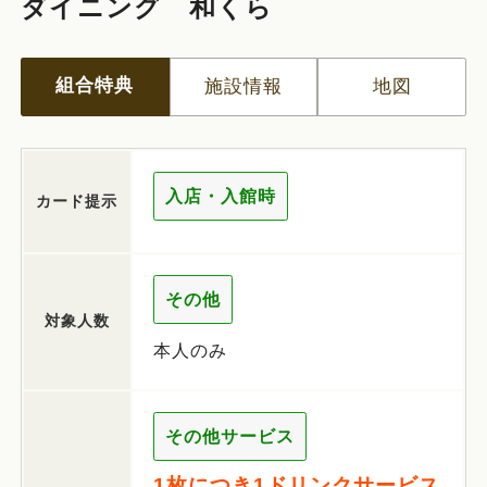
ダイニング 和くら
組合特典
施設情報
地図
入店・入館時
カード提示
その他
対象人数
本人のみ
その他サービス
1枚につき1ドリンクサービス