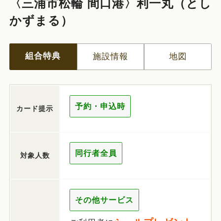
〈三浦市松輪 間口港〉利一丸（とし
かずまる）
組合特典
施設情報
地図
予約・申込時
カード提示
同行者全員
対象人数
その他サービス