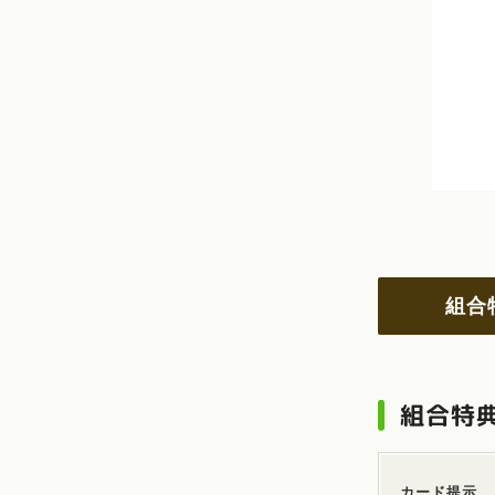
組合
組合特
カード提示