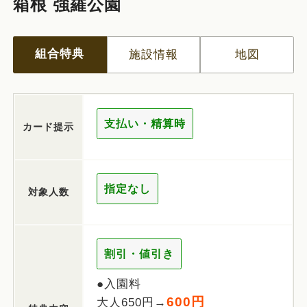
箱根 強羅公園
組合特典
施設情報
地図
支払い・精算時
カード提示
指定なし
対象人数
割引・値引き
●入園料
600円
大人650円→