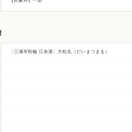
【対象外】一部
報
〈三浦市松輪 江奈港〉大松丸（だいまつまる）