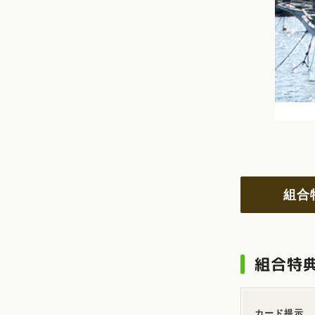
組合
組合特
カード提示